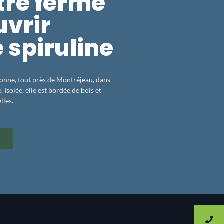
tre ferme
uvrir
e spiruline
aronne, tout près de Montréjeau, dans
Isolée, elle est bordée de bois et
lles.