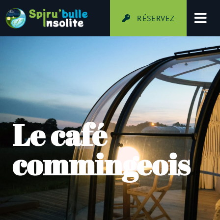
RÉSERVEZ
Le café
commingeois